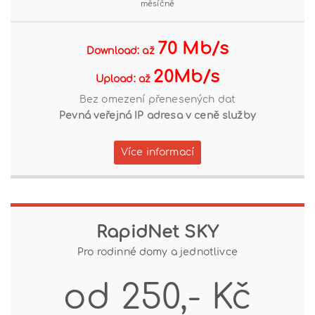
měsíčně
70 Mb/s
Download: až
20Mb/s
Upload: až
Bez omezení přenesených dat
Pevná veřejná IP adresa v ceně služby
Více informací
RapidNet SKY
Pro rodinné domy a jednotlivce
od 250,- Kč