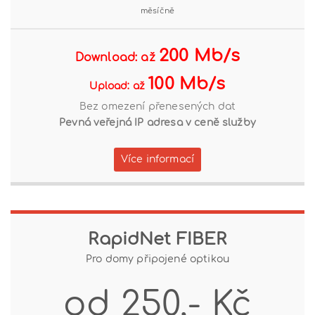
měsíčně
200 Mb/s
Download: až
100 Mb/s
Upload: až
Bez omezení přenesených dat
Pevná veřejná IP adresa v ceně služby
Více informací
RapidNet FIBER
Pro domy připojené optikou
od 250,- Kč