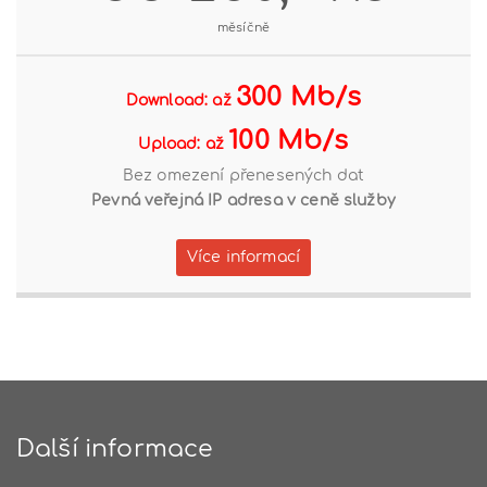
měsíčně
300 Mb/s
Download: až
100 Mb/s
Upload: až
Bez omezení přenesených dat
Pevná veřejná IP adresa v ceně služby
Více informací
Další informace