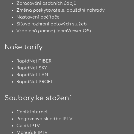
Zpracování osobních údajů
Změna poskytovatele, paušální nahrady
Nastavení počítače
Síťová rozhraní datových služeb
Vzdálená pomoc (TeamViewer QS)
Naše tarify
RapidNet FIBER
RapidNet SKY
RapidNet LAN
RapidNet PROFI
Soubory ke stažení
Ceník Internet
Programová skladba IPTV
Ceník IPTV
Manuál k IPTV