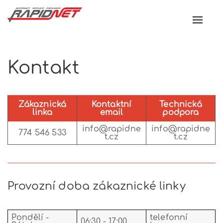
Toggl
navig
Kontakt
Zákaznická
Kontaktní
Technická
linka
email
podpora
info@rapidne
info@rapidne
774 546 533
t.cz
t.cz
Provozní doba zákaznické linky
Pondělí -
telefonní
06:30 - 17:00