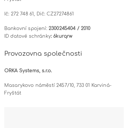
Ič: 272 748 61,
Dič: CZ27274861
Bankovní spojení:
2300245404 / 2010
ID datové schránky
: 6kurqrw
Provozovna společnosti
ORKA Systems, s.r.o.
Masarykovo náměstí 2457/10,
733 01 Karviná-
Fryštát