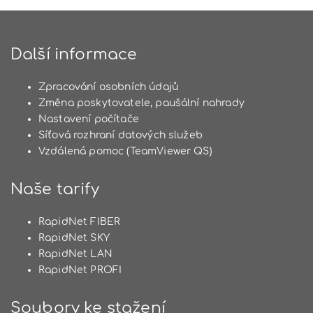
Další informace
Zpracování osobních údajů
Změna poskytovatele, paušální nahrady
Nastavení počítače
Síťová rozhraní datových služeb
Vzdálená pomoc (TeamViewer QS)
Naše tarify
RapidNet FIBER
RapidNet SKY
RapidNet LAN
RapidNet PROFI
Soubory ke stažení