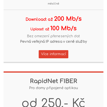
měsíčně
200 Mb/s
Download: až
100 Mb/s
Upload: až
Bez omezení přenesených dat
Pevná veřejná IP adresa v ceně služby
Více informací
RapidNet FIBER
Pro domy připojené optikou
od 250,- Kč