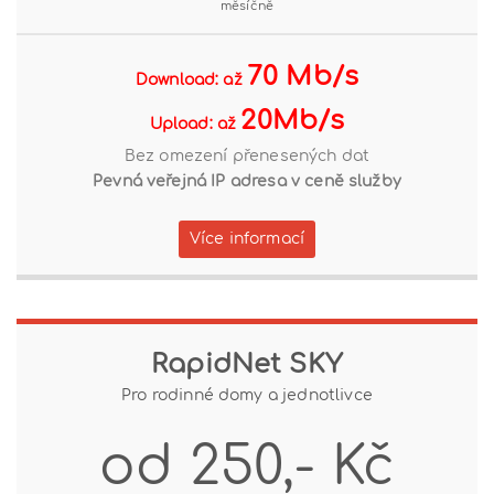
měsíčně
70 Mb/s
Download: až
20Mb/s
Upload: až
Bez omezení přenesených dat
Pevná veřejná IP adresa v ceně služby
Více informací
RapidNet SKY
Pro rodinné domy a jednotlivce
od 250,- Kč