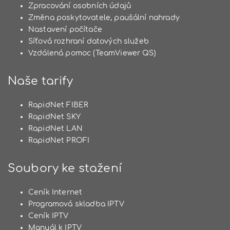
Zpracování osobních údajů
Změna poskytovatele, paušální nahrady
Nastavení počítače
Síťová rozhraní datových služeb
Vzdálená pomoc (TeamViewer QS)
Naše tarify
RapidNet FIBER
RapidNet SKY
RapidNet LAN
RapidNet PROFI
Soubory ke stažení
Ceník Internet
Programová skladba IPTV
Ceník IPTV
Manuál k IPTV