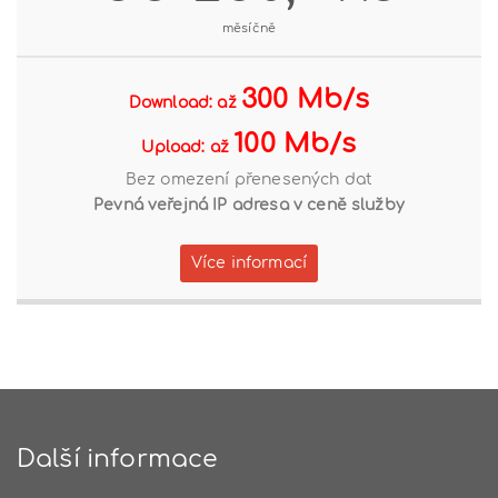
měsíčně
300 Mb/s
Download: až
100 Mb/s
Upload: až
Bez omezení přenesených dat
Pevná veřejná IP adresa v ceně služby
Více informací
Další informace