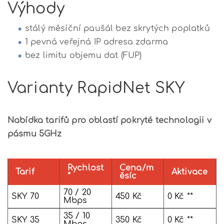
Výhody
stálý měsíční paušál bez skrytých poplatků
1 pevná veřejná IP adresa zdarma
bez limitu objemu dat (FUP)
Varianty RapidNet SKY
Nabídka tarifů pro oblastí pokryté technologii v
pásmu 5GHz
Rychlost
Cena/m
Tarif
Aktivace
*
ěsíc
70 / 20
SKY 70
450 Kč
0 Kč **
Mbps
35 / 10
SKY 35
350 Kč
0 Kč **
Mbps