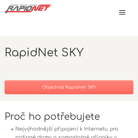
Toggl
navig
RapidNet SKY
Objednat Rapidnet SKY
Proč ho potřebujete
Nejvýhodnější připojení k Internetu pro
rodinné domy a samostatné přípojky v